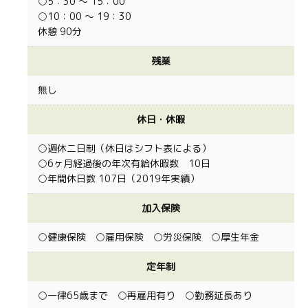
○5：30 ～ 15：00
○10：00 ～ 19：30
休憩 90分
残業
無し
休日・休暇
○週休二日制（休日はシフト表による）
○6ヶ月経過後の年次有給休暇数 10日
○年間休日数 107日（2019年実績）
加入保険
○健康保険 ○雇用保険 ○労災保険 ○厚生年金
定年制
○一律65歳まで ○再雇用有り ○勤務延長あり