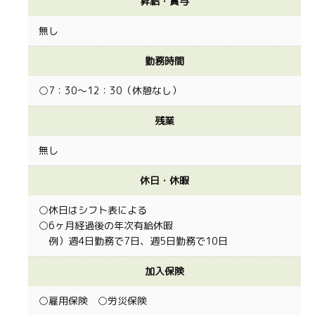
昇給・賞与
無し
勤務時間
○7：30～12：30（休憩なし）
残業
無し
休日・休暇
○休日はシフト表による
○6ヶ月経過後の年次有給休暇
例）週4日勤務で7日、週5日勤務で10日
加入保険
○雇用保険 ○労災保険