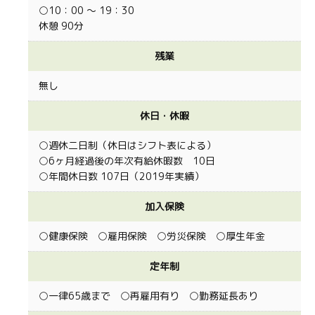
○10：00 ～ 19：30
休憩 90分
残業
無し
休日・休暇
○週休二日制（休日はシフト表による）
○6ヶ月経過後の年次有給休暇数 10日
○年間休日数 107日（2019年実績）
加入保険
○健康保険 ○雇用保険 ○労災保険 ○厚生年金
定年制
○一律65歳まで ○再雇用有り ○勤務延長あり